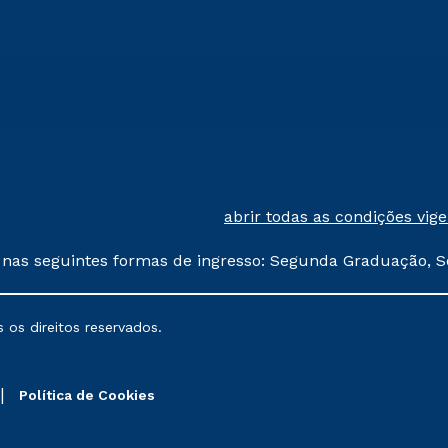
abrir todas as condições vig
 nas seguintes formas de ingresso: Segunda Graduação, S
comerciais oferecidos serão
 os direitos reservados.
nais poderão sofrer alterações nos períodos de rematríc
Política de Cookies