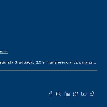
entes
egunda Graduação 2.0 e Transferência. Já para as
ula conforme exposto no contrato de prestação de