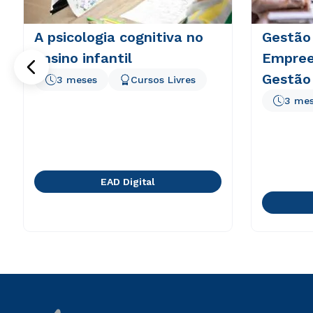
A psicologia cognitiva no
Gestão
ensino infantil
Empree
Gestão
3 meses
Cursos Livres
3 me
EAD Digital