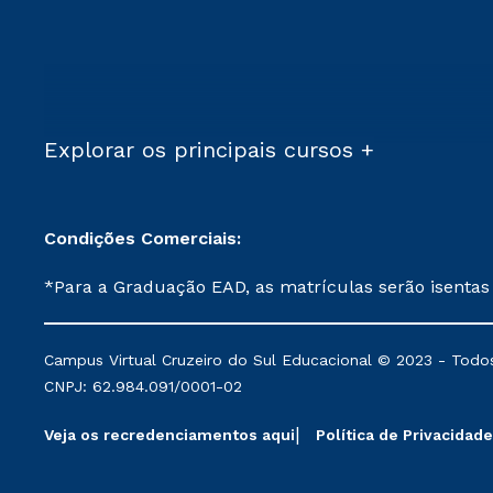
Explorar os principais cursos +
Condições Comerciais:
*Para a Graduação EAD, as matrículas serão isentas
demais, a taxa de matrícula será de R$ 49. *Para a Pós-graduação EAD, as ofertas mencionadas são referentes aos cursos: Ensino Religioso, Geografia para a
Docência e Metodologia do Ensino de História: Questões Atuais. **Semipresencial é um formato do Ensino a Distância. **Descontos 
Campus Virtual Cruzeiro do Sul Educacional © 2023 - Todos
mantidos conforme negociação. Descontos institucio
CNPJ: 62.984.091/0001-02
serviços.
Veja os recredenciamentos aqui
Política de Privacidade