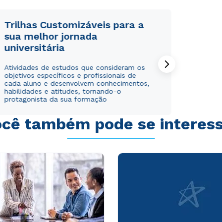
Trilhas Customizáveis para a
sua melhor jornada
universitária
Rápido e fácil
Rápido e fácil
Atividades de estudos que consideram os
WhatsApp
WhatsApp
objetivos específicos e profissionais de
ou
ou
cada aluno e desenvolvem conhecimentos,
habilidades e atitudes, tornando-o
protagonista da sua formação
cê também pode se interes
Estou de acordo com a
Estou de acordo com a
Política de Privacidade.
Política de Privacidade.
e
e
autorizo que meus dados sejam utilizados para o
autorizo que meus dados sejam utilizados para o
envio de conteúdos da Cruzeiro do Sul.
envio de conteúdos da Cruzeiro do Sul.