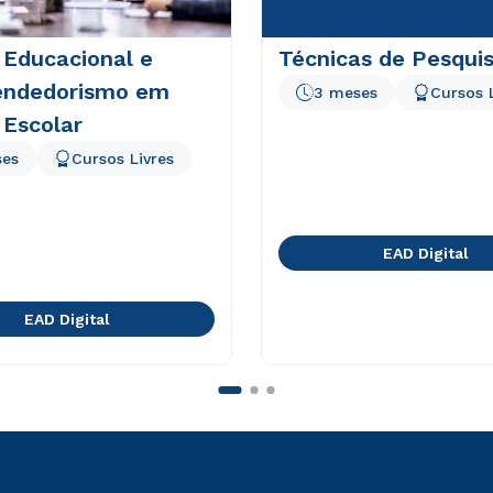
 Educacional e
Técnicas de Pesqui
ndedorismo em
3 meses
Cursos 
 Escolar
ses
Cursos Livres
EAD Digital
EAD Digital