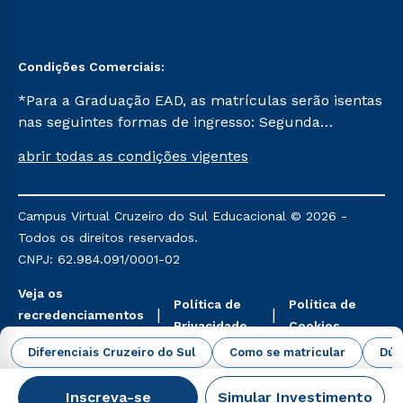
Condições Comerciais:
*Para a Graduação EAD, as matrículas serão isentas
nas seguintes formas de ingresso: Segunda
Graduação, Segunda Graduação 2.0 e Transferência.
abrir todas as condições vigentes
Já para as demais, a taxa de matrícula será de R$
49. *Para a Pós-graduação EAD, as ofertas
mencionadas são referentes aos cursos: Ensino
Campus Virtual Cruzeiro do Sul Educacional © 2026 -
Religioso, Geografia para a Docência e Metodologia
Todos os direitos reservados.
do Ensino de História: Questões Atuais.
CNPJ: 62.984.091/0001-02
Veja os
Política de
Política de
recredenciamentos
Privacidade
Cookies
aqui
Diferenciais Cruzeiro do Sul
Como se matricular
Dúv
Inscreva-se
Simular Investimento