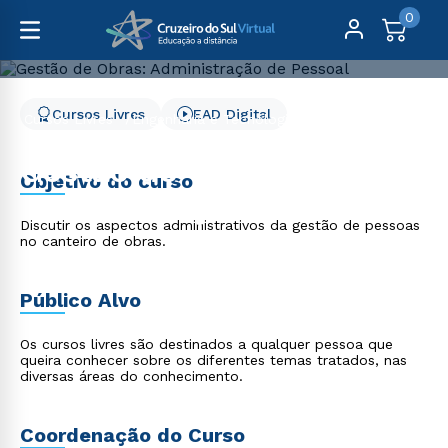
0
Cursos Livres
EAD Digital
Cursos Livres
Engenharia e Tecnologia
Gestão de Obras: Administração de Pessoal
Gestão de Obras:
Objetivo do curso
Administração de Pessoal
Discutir os aspectos administrativos da gestão de pessoas
no canteiro de obras.
Público Alvo
Os cursos livres são destinados a qualquer pessoa que
queira conhecer sobre os diferentes temas tratados, nas
diversas áreas do conhecimento.
Coordenação do Curso