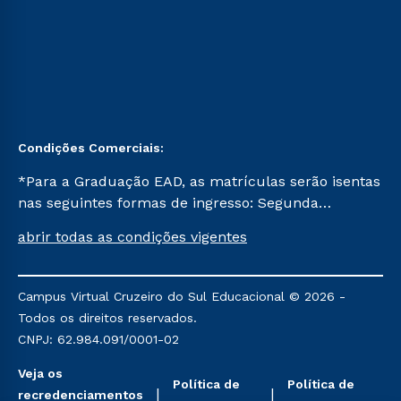
Condições Comerciais:
*Para a Graduação EAD, as matrículas serão isentas
nas seguintes formas de ingresso: Segunda
Graduação, Segunda Graduação 2.0 e Transferência.
abrir todas as condições vigentes
Já para as demais, a taxa de matrícula será de R$
49. *Para a Pós-graduação EAD, as ofertas
mencionadas são referentes aos cursos: Ensino
Campus Virtual Cruzeiro do Sul Educacional © 2026 -
Religioso, Geografia para a Docência e Metodologia
Todos os direitos reservados.
do Ensino de História: Questões Atuais.
CNPJ: 62.984.091/0001-02
Veja os
Política de
Política de
recredenciamentos