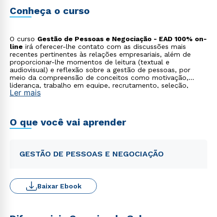
em locais definidos pela área Acadêmica.
Conheça o curso
O curso
Gestão de Pessoas e Negociação - EAD 100% on-
line
irá oferecer-lhe contato com as discussões mais
recentes pertinentes às relações empresariais, além de
proporcionar-lhe momentos de leitura (textual e
audiovisual) e reflexão sobre a gestão de pessoas, por
meio da compreensão de conceitos como motivação,
liderança, trabalho em equipe, recrutamento, seleção,
Ler mais
entre outros assuntos importantes na área organizacional.
O que você vai aprender
GESTÃO DE PESSOAS E NEGOCIAÇÃO
Baixar Ebook