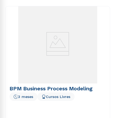
voluptas sit aspernatur aut odit aut fugit, sed quia
consequuntur magni dolores eos qui ratione
voluptatem sequi nesciunt.
BPM Business Process Modeling
3 meses
Cursos Livres