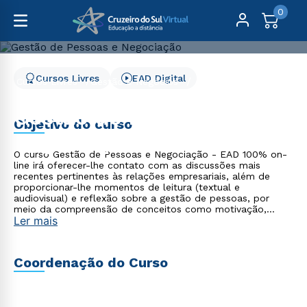
0
Cursos Livres
EAD Digital
Cursos Livres
Gestão e Negócios
Gestão de Pessoas e Negociação
Gestão de Pessoas e
Objetivo do curso
Negociação
O curso Gestão de Pessoas e Negociação - EAD 100% on-
line irá oferecer-lhe contato com as discussões mais
recentes pertinentes às relações empresariais, além de
proporcionar-lhe momentos de leitura (textual e
audiovisual) e reflexão sobre a gestão de pessoas, por
meio da compreensão de conceitos como motivação,
Ler mais
liderança, trabalho em equipe, recrutamento, seleção,
entre outros assuntos importantes na área organizacional.
Cruzeiro do Sul Virtual mais perto de você! Se a sua cidade
não possui um polo EAD da Cruzeiro do Sul Virtual, você
Coordenação do Curso
pode se matricular no curso Livre desejado por meio de
uma Unidade Virtual de Relacionamento (UVR). Nesse caso,
suas aulas e avaliações serão 100% on-line!* *Eventuais
estágios e outras atividades presenciais poderão acontecer