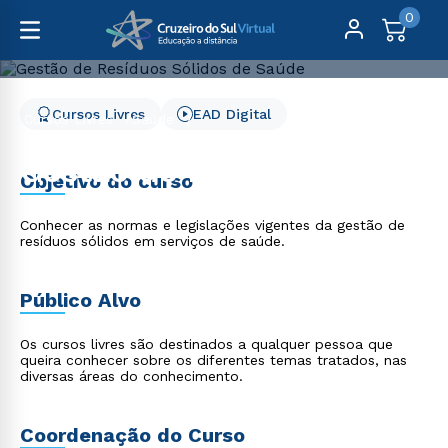
0
Cursos Livres
EAD Digital
Cursos Livres
Saúde
Gestão de Resíduos Sólidos de Saúde
Gestão de Resíduos
Objetivo do curso
Sólidos de Saúde
Conhecer as normas e legislações vigentes da gestão de
resíduos sólidos em serviços de saúde.
Público Alvo
Os cursos livres são destinados a qualquer pessoa que
queira conhecer sobre os diferentes temas tratados, nas
diversas áreas do conhecimento.
Coordenação do Curso