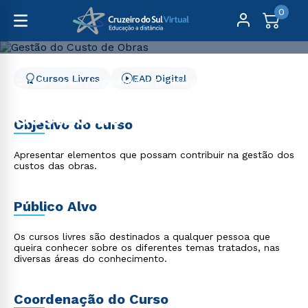
0
Cursos Livres
EAD Digital
Cursos Livres
Engenharia e Tecnologia
Gestão do Custo de Obras
Gestão do Custo de
Objetivo do curso
Obras
Apresentar elementos que possam contribuir na gestão dos
custos das obras.
Público Alvo
Os cursos livres são destinados a qualquer pessoa que
queira conhecer sobre os diferentes temas tratados, nas
diversas áreas do conhecimento.
Coordenação do Curso