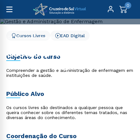
0
Cursos Livres
EAD Digital
Cursos Livres
Saúde
Gestão e Administração de Enfermagem
Gestão e Administração
Objetivo do curso
de Enfermagem
Compreender a gestão e administração de enfermagem em
instituições de saúde.
Público Alvo
Os cursos livres são destinados a qualquer pessoa que
queira conhecer sobre os diferentes temas tratados, nas
diversas áreas do conhecimento.
Coordenação do Curso