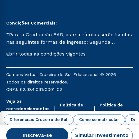
Condições Comerciais:
*Para a Graduação EAD, as matrículas serão isentas
nas seguintes formas de ingresso: Segunda
Graduação, Segunda Graduação 2.0 e Transferência.
abrir todas as condições vigentes
Já para as demais, a taxa de matrícula será de R$
49. *Para a Pós-graduação EAD, as ofertas
mencionadas são referentes aos cursos: Ensino
Campus Virtual Cruzeiro do Sul Educacional © 2026 -
Religioso, Geografia para a Docência e Metodologia
Todos os direitos reservados.
do Ensino de História: Questões Atuais.
CNPJ: 62.984.091/0001-02
Veja os
Política de
Política de
recredenciamentos
Privacidade
Cookies
aqui
Diferenciais Cruzeiro do Sul
Como se matricular
Dúv
Inscreva-se
Simular Investimento