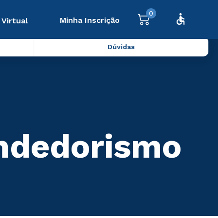
0
Minha Inscrição
 Virtual
Dúvidas
endedorismo