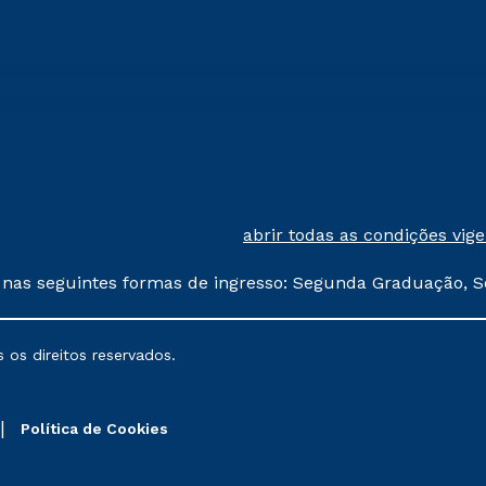
abrir todas as condições vig
 nas seguintes formas de ingresso: Segunda Graduação, S
comerciais oferecidos serão
 os direitos reservados.
nais poderão sofrer alterações nos períodos de rematríc
Política de Cookies