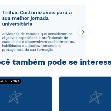
Trilhas Customizáveis para a
sua melhor jornada
universitária
Rápido e fácil
Rápido e fácil
Atividades de estudos que consideram os
WhatsApp
WhatsApp
objetivos específicos e profissionais de
ou
ou
cada aluno e desenvolvem conhecimentos,
habilidades e atitudes, tornando-o
protagonista da sua formação
cê também pode se interes
Estou de acordo com a
Estou de acordo com a
Política de Privacidade.
Política de Privacidade.
e
e
trícula 26.2
autorizo que meus dados sejam utilizados para o
autorizo que meus dados sejam utilizados para o
envio de conteúdos da Cruzeiro do Sul.
envio de conteúdos da Cruzeiro do Sul.