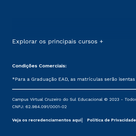
Explorar os principais cursos +
Condições Comerciais:
*Para a Graduação EAD, as matrículas serão isentas
demais, a taxa de matrícula será de R$ 49. *Para a Pós-graduação EAD, as ofertas mencionadas são referentes aos cursos: Ensino Religioso, Geografia para a
Docência e Metodologia do Ensino de História: Questões Atuais. **Semipresencial é um formato do Ensino a Distância. **Descontos 
Campus Virtual Cruzeiro do Sul Educacional © 2023 - Todos
mantidos conforme negociação. Descontos institucio
CNPJ: 62.984.091/0001-02
serviços.
Veja os recredenciamentos aqui
Política de Privacidade