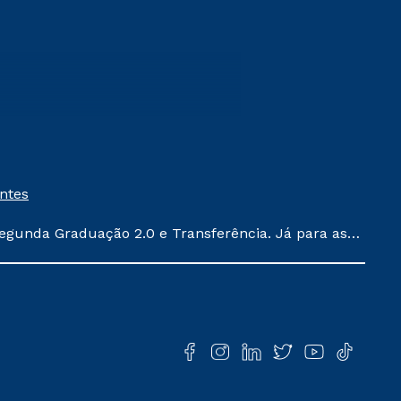
entes
egunda Graduação 2.0 e Transferência. Já para as
ula conforme exposto no contrato de prestação de