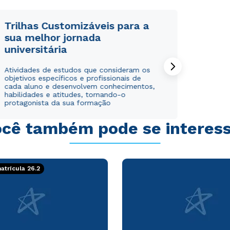
Trilhas Customizáveis para a
sua melhor jornada
universitária
Rápido e fácil
Rápido e fácil
Atividades de estudos que consideram os
WhatsApp
WhatsApp
objetivos específicos e profissionais de
ou
ou
cada aluno e desenvolvem conhecimentos,
habilidades e atitudes, tornando-o
protagonista da sua formação
cê também pode se interes
Estou de acordo com a
Estou de acordo com a
Política de Privacidade.
Política de Privacidade.
e
e
trícula 26.2
autorizo que meus dados sejam utilizados para o
autorizo que meus dados sejam utilizados para o
envio de conteúdos da Cruzeiro do Sul.
envio de conteúdos da Cruzeiro do Sul.