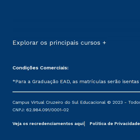
Explorar os principais cursos +
Condições Comerciais:
*Para a Graduação EAD, as matrículas serão isentas
demais, a taxa de matrícula será de R$ 49. *Para a Pós-graduação EAD, as ofertas mencionadas são referentes aos cursos: Ensino Religioso, Geografia para a
Docência e Metodologia do Ensino de História: Questões Atuais. **Semipresencial é um formato do Ensino a Distância. **Descontos 
Campus Virtual Cruzeiro do Sul Educacional © 2023 - Todos
mantidos conforme negociação. Descontos institucio
CNPJ: 62.984.091/0001-02
serviços.
Veja os recredenciamentos aqui
Política de Privacidade