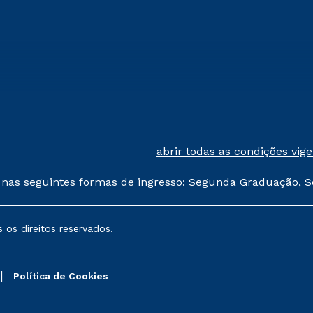
abrir todas as condições vig
 nas seguintes formas de ingresso: Segunda Graduação, S
comerciais oferecidos serão
 os direitos reservados.
nais poderão sofrer alterações nos períodos de rematríc
Política de Cookies