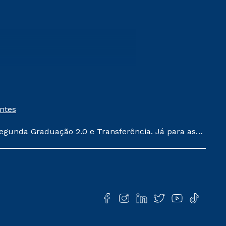
entes
egunda Graduação 2.0 e Transferência. Já para as
ula conforme exposto no contrato de prestação de