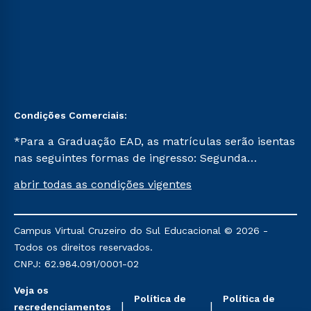
Condições Comerciais:
*Para a Graduação EAD, as matrículas serão isentas
nas seguintes formas de ingresso: Segunda
Graduação, Segunda Graduação 2.0 e Transferência.
abrir todas as condições vigentes
Já para as demais, a taxa de matrícula será de R$
49. *Para a Pós-graduação EAD, as ofertas
mencionadas são referentes aos cursos: Ensino
Campus Virtual Cruzeiro do Sul Educacional © 2026 -
Religioso, Geografia para a Docência e Metodologia
Todos os direitos reservados.
do Ensino de História: Questões Atuais.
CNPJ: 62.984.091/0001-02
Veja os
Política de
Política de
recredenciamentos