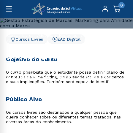
0
Cursos Livres
Gestão e Negócios
Cursos Livres
EAD Digital
Gestão Estratégica de Marcas: Marketing para Afinidade
com a Marca
Gestão Estratégica de
Objetivo do curso
Marcas: Marketing para
O curso possibilita que o estudante possa definir plano de
Afinidade com a Marca
conteúdo para marketing, compreendendo seus conceitos
e suas implicações. Também será capaz de identifi
Público Alvo
Os cursos livres são destinados a qualquer pessoa que
queira conhecer sobre os diferentes temas tratados, nas
diversas áreas do conhecimento.