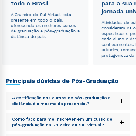
todo o Brasil
para a sua
jornada uni
A Cruzeiro do Sul Virtual está
Rápido e fácil
WhatsApp
presente em todo o país,
Atividades de e
oferecendo os melhores cursos
consideram os o
ou
de graduação e pós-graduação a
específicos e pro
distância do país
cada aluno e de
conhecimentos, 
atitudes, tornan
protagonista da
Estou de acordo com a
Política de Privacidade.
e
Principais dúvidas de Pós-Graduação
autorizo que meus dados sejam utilizados para o
envio de conteúdos da Cruzeiro do Sul.
A certificação dos cursos de pós-graduação a
+
distância é a mesma da presencial?
Sed ut perspiciatis unde omnis iste natus error sit
Como faço para me inscrever em um curso de
+
voluptatem accusantium doloremque laudantium,
pós-graduação na Cruzeiro do Sul Virtual?
totam rem aperiam, eaque ipsa quae ab illo inventore
veritatis et quasi architecto beatae vitae dicta sunt