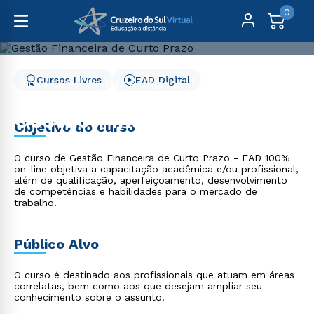
0
Cursos Livres
EAD Digital
Cursos Livres
Gestão e Negócios
Gestão Financeira de Curto Prazo
Gestão Financeira de
Objetivo do curso
Curto Prazo
O curso de Gestão Financeira de Curto Prazo - EAD 100%
on-line objetiva a capacitação acadêmica e/ou profissional,
além de qualificação, aperfeiçoamento, desenvolvimento
de competências e habilidades para o mercado de
trabalho.
Público Alvo
O curso é destinado aos profissionais que atuam em áreas
correlatas, bem como aos que desejam ampliar seu
conhecimento sobre o assunto.