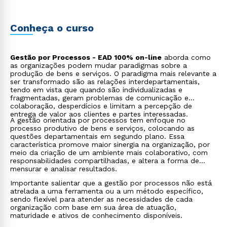
Importante salientar que a gestão por processos não está
atrelada a uma ferramenta ou a um método específico,
sendo flexível para atender as necessidades de cada
organização com base em sua área de atuação,
Conheça o curso
maturidade e ativos de conhecimento disponíveis.
Gestão por Processos - EAD 100% on-line
aborda como
as organizações podem mudar paradigmas sobre a
produção de bens e serviços. O paradigma mais relevante a
ser transformado são as relações interdepartamentais,
tendo em vista que quando são individualizadas e
fragmentadas, geram problemas de comunicação e
colaboração, desperdícios e limitam a percepção de
entrega de valor aos clientes e partes interessadas.
A gestão orientada por processos tem enfoque no
processo produtivo de bens e serviços, colocando as
questões departamentais em segundo plano. Essa
característica promove maior sinergia na organização, por
meio da criação de um ambiente mais colaborativo, com
responsabilidades compartilhadas, e altera a forma de
mensurar e analisar resultados.
Importante salientar que a gestão por processos não está
atrelada a uma ferramenta ou a um método específico,
sendo flexível para atender as necessidades de cada
organização com base em sua área de atuação,
maturidade e ativos de conhecimento disponíveis.