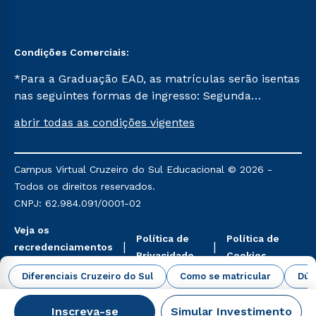
Condições Comerciais:
*Para a Graduação EAD, as matrículas serão isentas
nas seguintes formas de ingresso: Segunda
Graduação, Segunda Graduação 2.0 e Transferência.
abrir todas as condições vigentes
Já para as demais, a taxa de matrícula será de R$
49. *Para a Pós-graduação EAD, as ofertas
mencionadas são referentes aos cursos: Ensino
Campus Virtual Cruzeiro do Sul Educacional © 2026 -
Religioso, Geografia para a Docência e Metodologia
Todos os direitos reservados.
do Ensino de História: Questões Atuais.
CNPJ: 62.984.091/0001-02
Veja os
Política de
Política de
recredenciamentos
Privacidade
Cookies
aqui
Diferenciais Cruzeiro do Sul
Como se matricular
Dúv
Inscreva-se
Simular Investimento