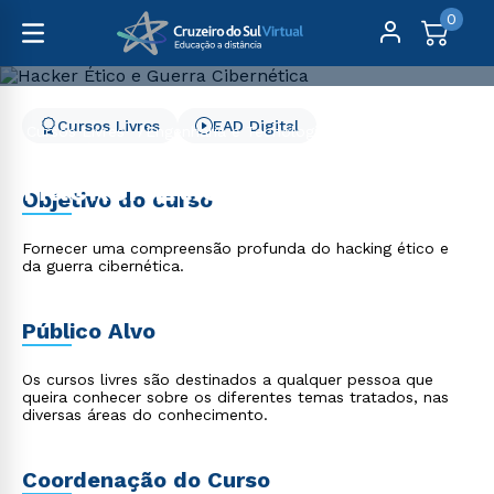
0
Cursos Livres
EAD Digital
Cursos Livres
Engenharia e Tecnologia
Hacker Ético e Guerra Cibernética
Hacker Ético e Guerra
Objetivo do curso
Cibernética
Fornecer uma compreensão profunda do hacking ético e
da guerra cibernética.
Público Alvo
Os cursos livres são destinados a qualquer pessoa que
queira conhecer sobre os diferentes temas tratados, nas
diversas áreas do conhecimento.
Coordenação do Curso