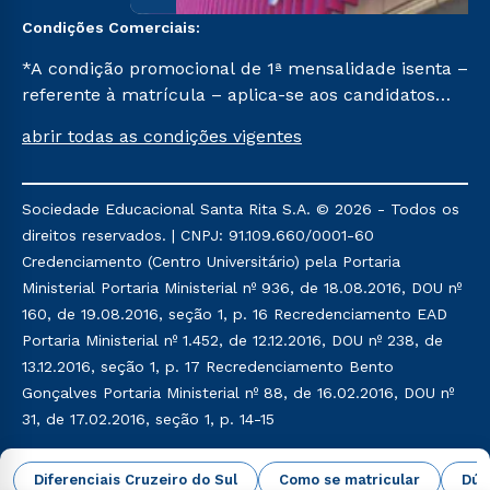
Condições Comerciais:
*A condição promocional de 1ª mensalidade isenta –
referente à matrícula – aplica-se aos candidatos
aprovados em todas as formas de ingresso, exceto
abrir todas as condições vigentes
na prova on-line ou agendada, que ofertam bolsas
de até 50% de desconto, ambos ingressantes no 1º
semestre de 2023, que ainda não tenham efetivado
Sociedade Educacional Santa Rita S.A. © 2026 - Todos os
e/ou não tenham cancelado ou trancado sua
direitos reservados. | CNPJ: 91.109.660/0001-60
matrícula em uma das Instituições da Cruzeiro do
Credenciamento (Centro Universitário) pela Portaria
Sul Educacional, no período de 1 ano. Tais condições
Ministerial Portaria Ministerial nº 936, de 18.08.2016, DOU nº
não se aplicam aos cursos de Medicina, e também
160, de 19.08.2016, seção 1, p. 16 Recredenciamento EAD
para matriculados via FIES, Prouni e outros
Portaria Ministerial nº 1.452, de 12.12.2016, DOU nº 238, de
programas governamentais, e não se acumula com
13.12.2016, seção 1, p. 17 Recredenciamento Bento
nenhuma outra campanha ofertada pela Instituição.
Gonçalves Portaria Ministerial nº 88, de 16.02.2016, DOU nº
31, de 17.02.2016, seção 1, p. 14-15
Política de Privacidade
Política de Cookies
Diferenciais Cruzeiro do Sul
Como se matricular
Dúv