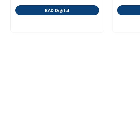
EAD Digital
A Cruzeiro do Sul
Cursos
Nossa História
Graduaçã
Sala de Imprensa
Pós-gradu
Trabalhe Conosco
Cursos de