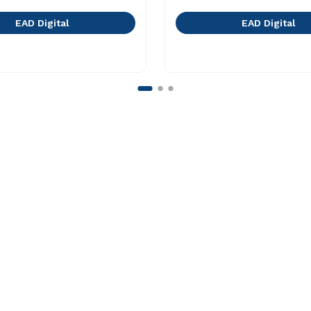
EAD Digital
EAD Digital
Faça Parte
o
Vestibular Múltipla Escolha
ação
Vestibular Redação
 Medicina
Ingresso via Enem