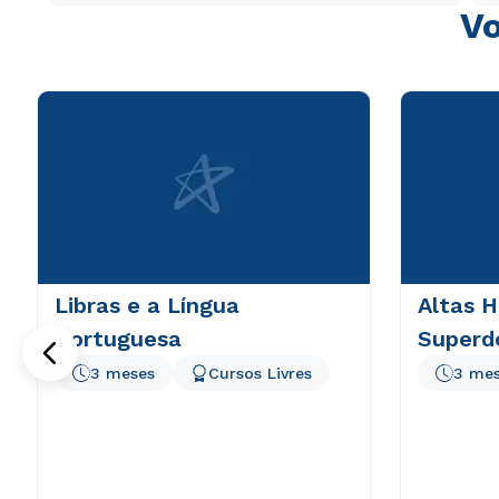
Vo
Libras e a Língua
Altas H
Portuguesa
Superd
3 meses
Cursos Livres
3 me