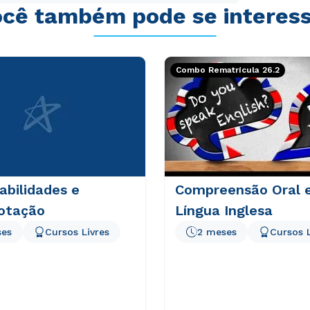
cê também pode se interes
Combo Rematrícula 26.2
abilidades e
Compreensão Oral 
otação
Língua Inglesa
ses
Cursos Livres
2 meses
Cursos L