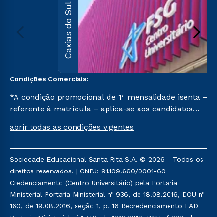
Caxias do Sul
Condições Comerciais:
*A condição promocional de 1ª mensalidade isenta –
referente à matrícula – aplica-se aos candidatos
aprovados em todas as formas de ingresso, exceto
abrir todas as condições vigentes
na prova on-line ou agendada, que ofertam bolsas
de até 50% de desconto, ambos ingressantes no 1º
semestre de 2023, que ainda não tenham efetivado
Sociedade Educacional Santa Rita S.A. © 2026 - Todos os
e/ou não tenham cancelado ou trancado sua
direitos reservados. | CNPJ: 91.109.660/0001-60
matrícula em uma das Instituições da Cruzeiro do
Credenciamento (Centro Universitário) pela Portaria
Sul Educacional, no período de 1 ano. Tais condições
Ministerial Portaria Ministerial nº 936, de 18.08.2016, DOU nº
não se aplicam aos cursos de Medicina, e também
160, de 19.08.2016, seção 1, p. 16 Recredenciamento EAD
para matriculados via FIES, Prouni e outros