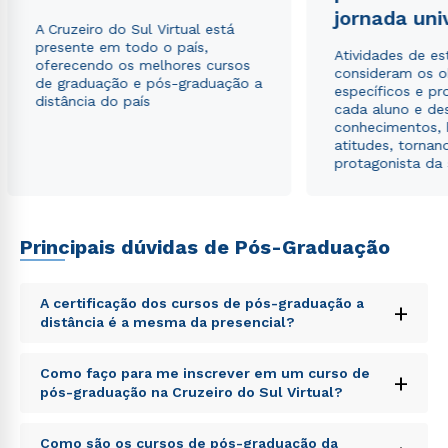
jornada uni
A Cruzeiro do Sul Virtual está
presente em todo o país,
Atividades de e
oferecendo os melhores cursos
consideram os o
de graduação e pós-graduação a
específicos e pro
distância do país
cada aluno e de
conhecimentos, 
atitudes, tornan
protagonista da
Principais dúvidas de Pós-Graduação
A certificação dos cursos de pós-graduação a
+
distância é a mesma da presencial?
Sed ut perspiciatis unde omnis iste natus error sit
Como faço para me inscrever em um curso de
+
voluptatem accusantium doloremque laudantium,
pós-graduação na Cruzeiro do Sul Virtual?
totam rem aperiam, eaque ipsa quae ab illo inventore
veritatis et quasi architecto beatae vitae dicta sunt
Sed ut perspiciatis unde omnis iste natus error sit
explicabo. Nemo enim ipsam voluptatem quia
Como são os cursos de pós-graduação da
Rápido e fácil