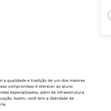
om a qualidade e tradição de um dos maiores
Nosso compromisso é oferecer ao aluno
tes especializados, além de infraestrutura
uação. Assim, você tem a liberdade de
ria.
Rápido e fácil
Rápido e fácil
WhatsApp
WhatsApp