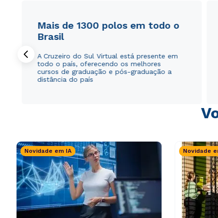
Mais de 1300 polos em todo o
Brasil
A Cruzeiro do Sul Virtual está presente em
todo o país, oferecendo os melhores
cursos de graduação e pós-graduação a
distância do país
Vo
Novidade em IA
Novidade e