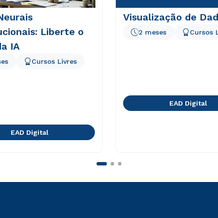
Neurais
Visualização de Da
cionais: Liberte o
2 meses
Cursos L
a IA
ses
Cursos Livres
EAD Digital
EAD Digital