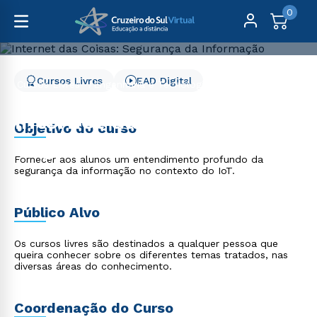
0
Cursos Livres
EAD Digital
Cursos Livres
Engenharia e Tecnologia
Internet das Coisas: Segurança da Informação
Internet das Coisas:
Objetivo do curso
Segurança da Informação
Fornecer aos alunos um entendimento profundo da
segurança da informação no contexto do IoT.
Público Alvo
Os cursos livres são destinados a qualquer pessoa que
queira conhecer sobre os diferentes temas tratados, nas
diversas áreas do conhecimento.
Coordenação do Curso