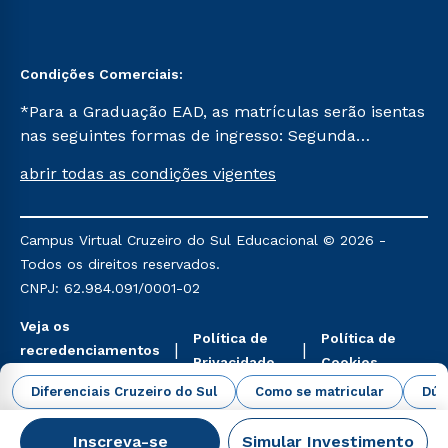
Condições Comerciais:
*Para a Graduação EAD, as matrículas serão isentas
nas seguintes formas de ingresso: Segunda
Graduação, Segunda Graduação 2.0 e Transferência.
abrir todas as condições vigentes
Já para as demais, a taxa de matrícula será de R$
49. *Para a Pós-graduação EAD, as ofertas
mencionadas são referentes aos cursos: Ensino
Campus Virtual Cruzeiro do Sul Educacional © 2026 -
Religioso, Geografia para a Docência e Metodologia
Todos os direitos reservados.
do Ensino de História: Questões Atuais.
CNPJ: 62.984.091/0001-02
Veja os
Política de
Política de
recredenciamentos
Privacidade
Cookies
aqui
Diferenciais Cruzeiro do Sul
Como se matricular
Dúv
Inscreva-se
Simular Investimento