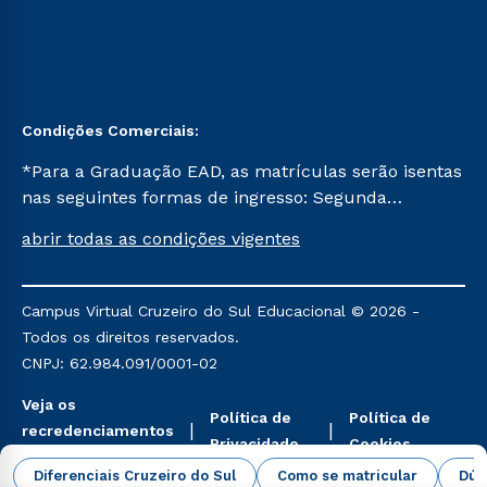
Condições Comerciais:
*Para a Graduação EAD, as matrículas serão isentas
nas seguintes formas de ingresso: Segunda
Graduação, Segunda Graduação 2.0 e Transferência.
abrir todas as condições vigentes
Já para as demais, a taxa de matrícula será de R$
49. *Para a Pós-graduação EAD, as ofertas
mencionadas são referentes aos cursos: Ensino
Campus Virtual Cruzeiro do Sul Educacional © 2026 -
Religioso, Geografia para a Docência e Metodologia
Todos os direitos reservados.
do Ensino de História: Questões Atuais.
CNPJ: 62.984.091/0001-02
Veja os
Política de
Política de
recredenciamentos
Privacidade
Cookies
aqui
Diferenciais Cruzeiro do Sul
Como se matricular
Dúv