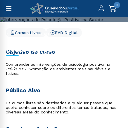
0
Cursos Livres
EAD Digital
Cursos Livres
Saúde
Intervenções de Psicologia Positiva na Saúde
Intervenções de
Objetivo do curso
Psicologia Positiva na
Comprender as intervenções de psicologia positiva na
Saúde
saúde para promoção de ambientes mais saudáveis e
felizes.
Público Alvo
Os cursos livres são destinados a qualquer pessoa que
queira conhecer sobre os diferentes temas tratados, nas
diversas áreas do conhecimento.