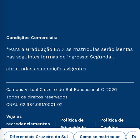
Condições Comerciais:
*Para a Graduação EAD, as matrículas serão isentas
nas seguintes formas de ingresso: Segunda
Graduação, Segunda Graduação 2.0 e Transferência.
abrir todas as condições vigentes
Já para as demais, a taxa de matrícula será de R$
49. *Para a Pós-graduação EAD, as ofertas
mencionadas são referentes aos cursos: Ensino
Campus Virtual Cruzeiro do Sul Educacional © 2026 -
Religioso, Geografia para a Docência e Metodologia
Todos os direitos reservados.
do Ensino de História: Questões Atuais.
CNPJ: 62.984.091/0001-02
Veja os
Política de
Política de
recredenciamentos
Privacidade
Cookies
aqui
Diferenciais Cruzeiro do Sul
Como se matricular
Dúv