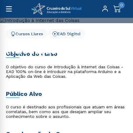
0
Cursos Livres
EAD Digital
Cursos Livres
Engenharia e Tecnologia
Introdução à Internet das Coisas
Introdução à Internet das
Objetivo do curso
Coisas
O objetivo do curso de Introdução à Internet das Coisas -
EAD 100% on-line é introduzir na plataforma Arduino e a
Aplicação da Web das Coisas.
Público Alvo
O curso é destinado aos profissionais que atuam em áreas
correlatas, bem como aos que desejam ampliar seu
conhecimento sobre o assunto.