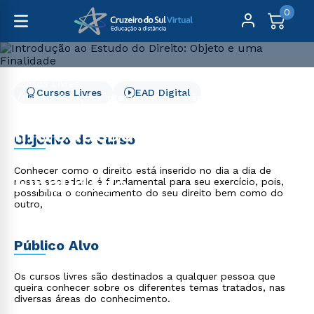
0
Cursos Livres
Cursos Livres
EAD Digital
Direito, Relações Internacionais e Ciência Política
Introdução ao Estudo do Direito: Objeto e uma Finalidade
Introdução ao Estudo do
Objetivo do curso
Direito: Objeto e uma
Conhecer como o direito está inserido no dia a dia de
Finalidade
nossa sociedade é fundamental para seu exercício, pois,
possibilita o conhecimento do seu direito bem como do
outro,
Público Alvo
Os cursos livres são destinados a qualquer pessoa que
queira conhecer sobre os diferentes temas tratados, nas
diversas áreas do conhecimento.