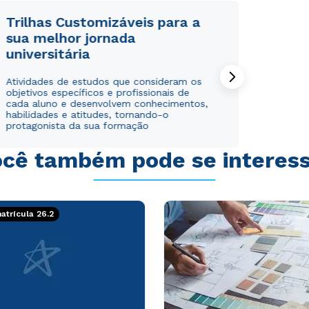
Trilhas Customizáveis para a
sua melhor jornada
universitária
Rápido e fácil
Rápido e fácil
Atividades de estudos que consideram os
WhatsApp
WhatsApp
objetivos específicos e profissionais de
cada aluno e desenvolvem conhecimentos,
ou
ou
habilidades e atitudes, tornando-o
protagonista da sua formação
cê também pode se interes
trícula 26.2
Estou de acordo com a
Estou de acordo com a
Política de Privacidade.
Política de Privacidade.
e
e
autorizo que meus dados sejam utilizados para o
autorizo que meus dados sejam utilizados para o
envio de conteúdos da Cruzeiro do Sul.
envio de conteúdos da Cruzeiro do Sul.