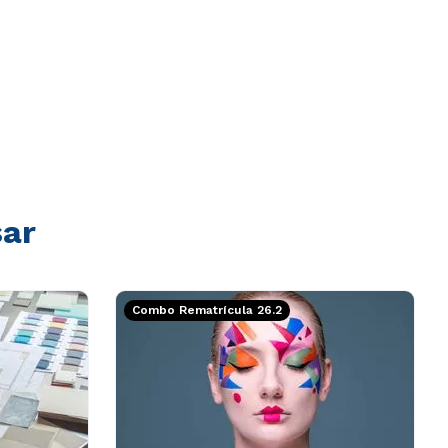
sar
Combo Rematrícula 26.2