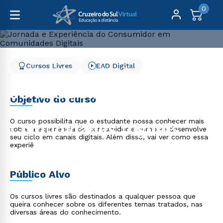
0
Cursos Livres
Gestão e Negócios
Cursos Livres
EAD Digital
Jornada e Experiência do Consumidor em Comunidades
Digitais
Jornada e Experiência do
Objetivo do curso
Consumidor em
O curso possibilita que o estudante possa conhecer mais
Comunidades Digitais
sobre a experiência do consumidor e como se desenvolve
seu ciclo em canais digitais. Além disso, vai ver como essa
experiê
Público Alvo
Os cursos livres são destinados a qualquer pessoa que
queira conhecer sobre os diferentes temas tratados, nas
diversas áreas do conhecimento.