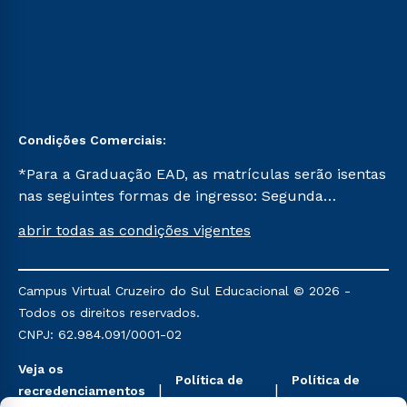
Condições Comerciais:
*Para a Graduação EAD, as matrículas serão isentas
nas seguintes formas de ingresso: Segunda
Graduação, Segunda Graduação 2.0 e Transferência.
abrir todas as condições vigentes
Já para as demais, a taxa de matrícula será de R$
49. *Para a Pós-graduação EAD, as ofertas
mencionadas são referentes aos cursos: Ensino
Campus Virtual Cruzeiro do Sul Educacional © 2026 -
Religioso, Geografia para a Docência e Metodologia
Todos os direitos reservados.
do Ensino de História: Questões Atuais.
CNPJ: 62.984.091/0001-02
Veja os
Política de
Política de
recredenciamentos
Privacidade
Cookies