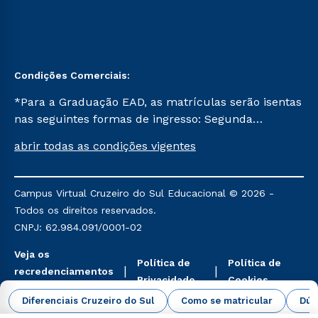
Condições Comerciais:
*Para a Graduação EAD, as matrículas serão isentas
nas seguintes formas de ingresso: Segunda
Graduação, Segunda Graduação 2.0 e Transferência.
abrir todas as condições vigentes
Já para as demais, a taxa de matrícula será de R$
49. *Para a Pós-graduação EAD, as ofertas
mencionadas são referentes aos cursos: Ensino
Campus Virtual Cruzeiro do Sul Educacional © 2026 -
Religioso, Geografia para a Docência e Metodologia
Todos os direitos reservados.
do Ensino de História: Questões Atuais.
CNPJ: 62.984.091/0001-02
Veja os
Política de
Política de
recredenciamentos
Privacidade
Cookies
aqui
Diferenciais Cruzeiro do Sul
Como se matricular
Dúv