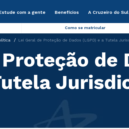
Estude com a gente
Benefícios
A Cruzeiro do Sul
Como se matricular
lítica
Lei Geral de Proteção de Dados (LGPD) e a Tutela Juris
e Proteção de
utela Jurisdi