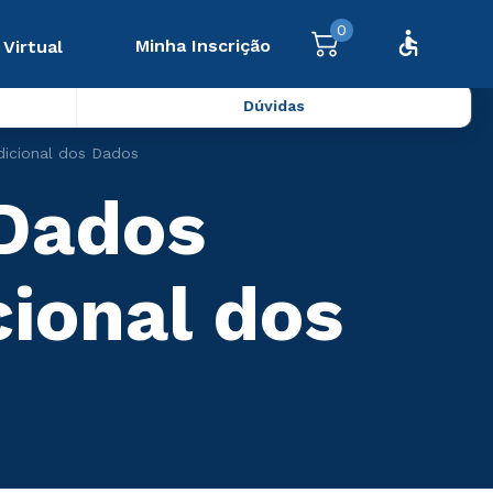
0
Minha Inscrição
 Virtual
Dúvidas
dicional dos Dados
 Dados
cional dos