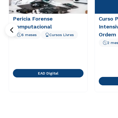
Perícia Forense
Curso P
Computacional
Intens
Ordem 
6 meses
Cursos Livres
Brasil
2 mes
EAD Digital