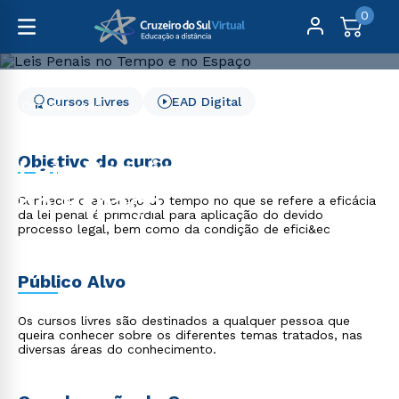
0
Cursos Livres
EAD Digital
Cursos Livres
Direito, Relações Internacionais e Ciência Política
Leis Penais no Tempo e no Espaço
Objetivo do curso
Leis Penais no Tempo e
no Espaço
Conhecer o emprego do tempo no que se refere a eficácia
da lei penal é primordial para aplicação do devido
processo legal, bem como da condição de efici&ec
Público Alvo
Os cursos livres são destinados a qualquer pessoa que
queira conhecer sobre os diferentes temas tratados, nas
diversas áreas do conhecimento.