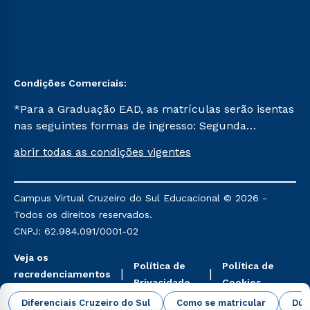
Condições Comerciais:
*Para a Graduação EAD, as matrículas serão isentas
nas seguintes formas de ingresso: Segunda
Graduação, Segunda Graduação 2.0 e Transferência.
abrir todas as condições vigentes
Já para as demais, a taxa de matrícula será de R$
49. *Para a Pós-graduação EAD, as ofertas
mencionadas são referentes aos cursos: Ensino
Campus Virtual Cruzeiro do Sul Educacional © 2026 -
Religioso, Geografia para a Docência e Metodologia
Todos os direitos reservados.
do Ensino de História: Questões Atuais.
CNPJ: 62.984.091/0001-02
Veja os
Política de
Política de
recredenciamentos
Privacidade
Cookies
aqui
Diferenciais Cruzeiro do Sul
Como se matricular
Dúv