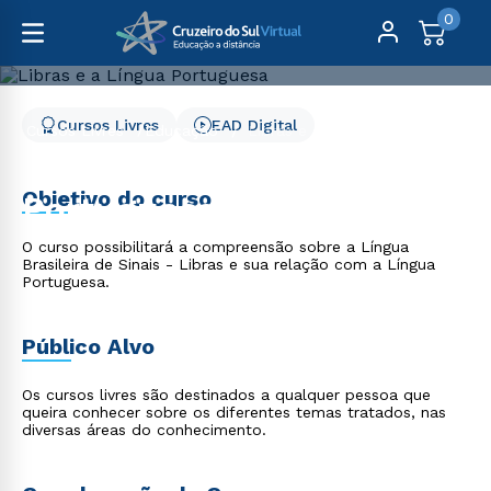
0
Cursos Livres
EAD Digital
Cursos Livres
Educação
Libras e a Língua Portuguesa
Libras e a Língua
Objetivo do curso
Portuguesa
O curso possibilitará a compreensão sobre a Língua
Brasileira de Sinais - Libras e sua relação com a Língua
Portuguesa.
Público Alvo
Os cursos livres são destinados a qualquer pessoa que
queira conhecer sobre os diferentes temas tratados, nas
diversas áreas do conhecimento.