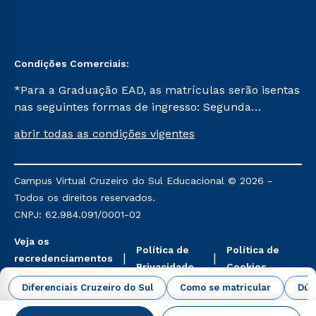
Condições Comerciais:
*Para a Graduação EAD, as matrículas serão isentas
nas seguintes formas de ingresso: Segunda
Graduação, Segunda Graduação 2.0 e Transferência.
abrir todas as condições vigentes
Já para as demais, a taxa de matrícula será de R$
49. *Para a Pós-graduação EAD, as ofertas
mencionadas são referentes aos cursos: Ensino
Campus Virtual Cruzeiro do Sul Educacional © 2026 -
Religioso, Geografia para a Docência e Metodologia
Todos os direitos reservados.
do Ensino de História: Questões Atuais.
CNPJ: 62.984.091/0001-02
Veja os
Política de
Política de
recredenciamentos
Privacidade
Cookies
aqui
Diferenciais Cruzeiro do Sul
Como se matricular
Dúv