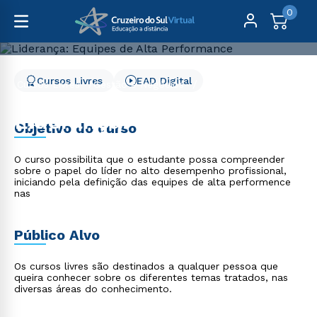
0
Cursos Livres
EAD Digital
Cursos Livres
Gestão e Negócios
Liderança: Equipes de Alta Performance
Liderança: Equipes de
Objetivo do curso
Alta Performance
O curso possibilita que o estudante possa compreender
sobre o papel do líder no alto desempenho profissional,
iniciando pela definição das equipes de alta performence
nas
Público Alvo
Os cursos livres são destinados a qualquer pessoa que
queira conhecer sobre os diferentes temas tratados, nas
diversas áreas do conhecimento.