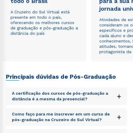
todo o Brasil
para a sua
jornada uni
A Cruzeiro do Sul Virtual está
presente em todo o país,
Atividades de e
oferecendo os melhores cursos
consideram os o
de graduação e pós-graduação a
específicos e pro
distância do país
cada aluno e de
conhecimentos, 
atitudes, tornan
protagonista da
Rápido e fácil
Principais dúvidas de Pós-Graduação
WhatsApp
ou
A certificação dos cursos de pós-graduação a
+
distância é a mesma da presencial?
Sed ut perspiciatis unde omnis iste natus error sit
Como faço para me inscrever em um curso de
+
voluptatem accusantium doloremque laudantium,
pós-graduação na Cruzeiro do Sul Virtual?
totam rem aperiam, eaque ipsa quae ab illo inventore
veritatis et quasi architecto beatae vitae dicta sunt
Sed ut perspiciatis unde omnis iste natus error sit