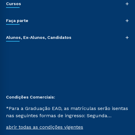
+
Cursos
+
Faça parte
+
Alunos, Ex-Alunos, Candidatos
Condições Comerciais:
*Para a Graduação EAD, as matrículas serão isentas
nas seguintes formas de ingresso: Segunda
Graduação, Segunda Graduação 2.0 e Transferência.
abrir todas as condições vigentes
Já para as demais, a taxa de matrícula será de R$