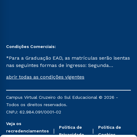
Condições Comerciais:
*Para a Graduação EAD, as matrículas serão isentas
nas seguintes formas de ingresso: Segunda
Graduação, Segunda Graduação 2.0 e Transferência.
abrir todas as condições vigentes
Já para as demais, a taxa de matrícula será de R$
49. *Para a Pós-graduação EAD, as ofertas
mencionadas são referentes aos cursos: Ensino
Campus Virtual Cruzeiro do Sul Educacional © 2026 -
Religioso, Geografia para a Docência e Metodologia
Todos os direitos reservados.
do Ensino de História: Questões Atuais.
CNPJ: 62.984.091/0001-02
Veja os
Política de
Política de
recredenciamentos
Privacidade
Cookies