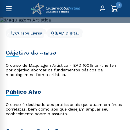
0
Cursos Livres
EAD Digital
Cursos Livres
Arquitetura, Design, Artes e Moda
Maquiagem Artística
Maquiagem Artística
Objetivo do curso
O curso de Maquiagem Artística - EAD 100% on-line tem
por objetivo abordar os fundamentos básicos da
maquiagem na forma artística.
Público Alvo
O curso é destinado aos profissionais que atuam em áreas
correlatas, bem como aos que desejam ampliar seu
conhecimento sobre o assunto.