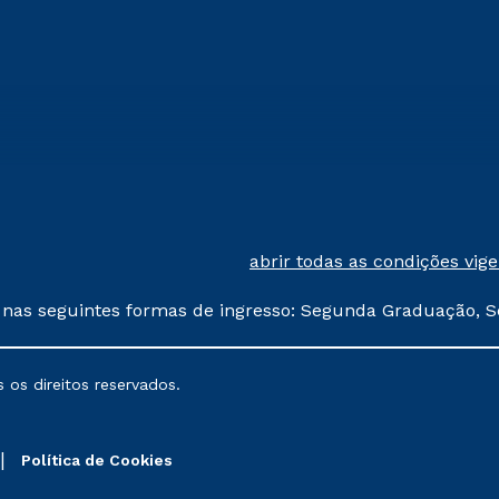
abrir todas as condições vig
 nas seguintes formas de ingresso: Segunda Graduação, S
comerciais oferecidos serão
 os direitos reservados.
nais poderão sofrer alterações nos períodos de rematríc
Política de Cookies