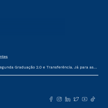
entes
egunda Graduação 2.0 e Transferência. Já para as
ula conforme exposto no contrato de prestação de