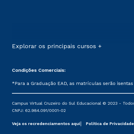
Explorar os principais cursos +
Condições Comerciais:
*Para a Graduação EAD, as matrículas serão isentas
demais, a taxa de matrícula será de R$ 49. *Para a Pós-graduação EAD, as ofertas mencionadas são referentes aos cursos: Ensino Religioso, Geografia para a
Docência e Metodologia do Ensino de História: Questões Atuais. **Semipresencial é um formato do Ensino a Distância. **Descontos 
Campus Virtual Cruzeiro do Sul Educacional © 2023 - Todos
mantidos conforme negociação. Descontos institucio
CNPJ: 62.984.091/0001-02
serviços.
Veja os recredenciamentos aqui
Política de Privacidade