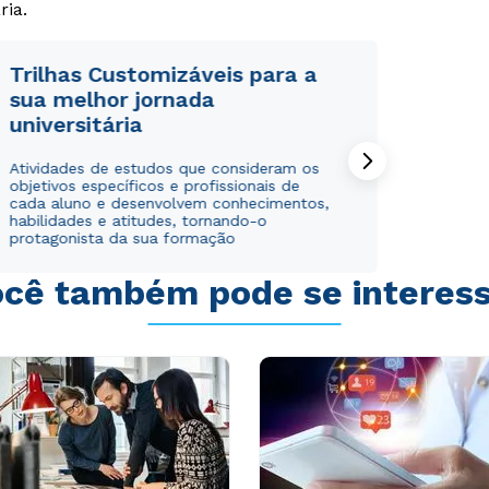
ria.
Trilhas Customizáveis para a
sua melhor jornada
universitária
Rápido e fácil
Rápido e fácil
WhatsApp
WhatsApp
Atividades de estudos que consideram os
objetivos específicos e profissionais de
ou
ou
cada aluno e desenvolvem conhecimentos,
habilidades e atitudes, tornando-o
protagonista da sua formação
cê também pode se interes
Estou de acordo com a
Estou de acordo com a
Política de Privacidade.
Política de Privacidade.
e
e
autorizo que meus dados sejam utilizados para o
autorizo que meus dados sejam utilizados para o
envio de conteúdos da Cruzeiro do Sul.
envio de conteúdos da Cruzeiro do Sul.