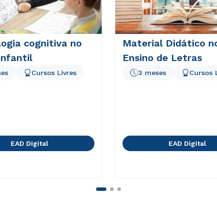
logia cognitiva no
Material Didático n
infantil
Ensino de Letras
ses
Cursos Livres
3 meses
Cursos 
EAD Digital
EAD Digital