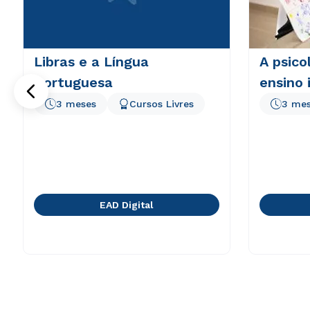
Libras e a Língua
A psico
Portuguesa
ensino 
3 meses
Cursos Livres
3 me
EAD Digital