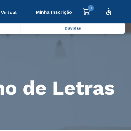
0
Minha Inscrição
 Virtual
Dúvidas
no de Letras