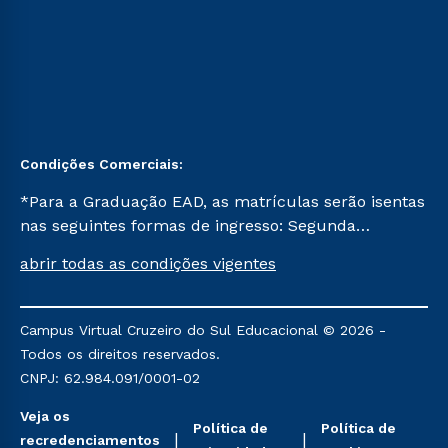
Condições Comerciais:
*Para a Graduação EAD, as matrículas serão isentas
nas seguintes formas de ingresso: Segunda
Graduação, Segunda Graduação 2.0 e Transferência.
abrir todas as condições vigentes
Já para as demais, a taxa de matrícula será de R$
49. *Para a Pós-graduação EAD, as ofertas
mencionadas são referentes aos cursos: Ensino
Campus Virtual Cruzeiro do Sul Educacional © 2026 -
Religioso, Geografia para a Docência e Metodologia
Todos os direitos reservados.
do Ensino de História: Questões Atuais.
CNPJ: 62.984.091/0001-02
Veja os
Política de
Política de
recredenciamentos