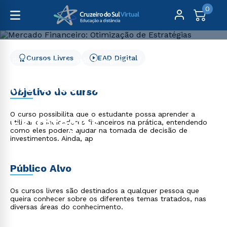
0
Cursos Livres
EAD Digital
Cursos Livres
Gestão e Negócios
Mercado Financeiro: Otimização de Estratégias
Mercado Financeiro:
Objetivo do curso
Otimização de
O curso possibilita que o estudante possa aprender a
Estratégias
utilizar os indicadores financeiros na prática, entendendo
como eles podem ajudar na tomada de decisão de
investimentos. Ainda, ap
Público Alvo
Os cursos livres são destinados a qualquer pessoa que
queira conhecer sobre os diferentes temas tratados, nas
diversas áreas do conhecimento.