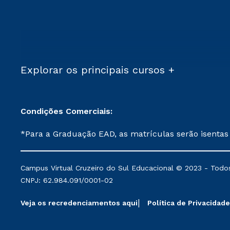
Explorar os principais cursos +
Condições Comerciais:
*Para a Graduação EAD, as matrículas serão isentas
demais, a taxa de matrícula será de R$ 49. *Para a Pós-graduação EAD, as ofertas mencionadas são referentes aos cursos: Ensino Religioso, Geografia para a
Docência e Metodologia do Ensino de História: Questões Atuais. **Semipresencial é um formato do Ensino a Distância. **Descontos 
Campus Virtual Cruzeiro do Sul Educacional © 2023 - Todos
mantidos conforme negociação. Descontos institucio
CNPJ: 62.984.091/0001-02
serviços.
Veja os recredenciamentos aqui
Política de Privacidade