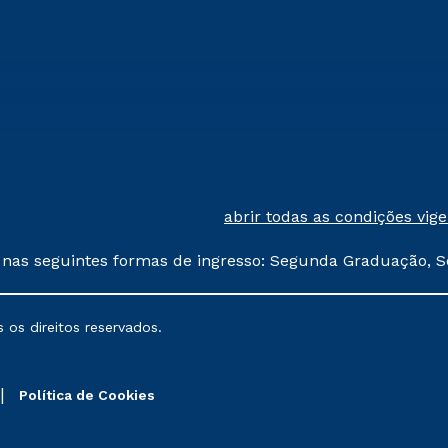
abrir todas as condições vig
 nas seguintes formas de ingresso: Segunda Graduação, S
comerciais oferecidos serão
 os direitos reservados.
nais poderão sofrer alterações nos períodos de rematríc
Política de Cookies