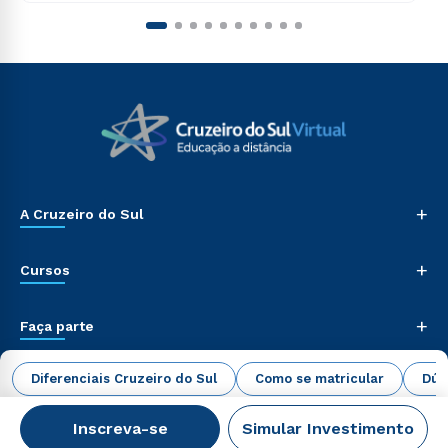
+
A Cruzeiro do Sul
+
Cursos
+
Faça parte
+
Diferenciais Cruzeiro do Sul
Como se matricular
Dúv
Alunos, Ex-Alunos, Candidatos
Inscreva-se
Simular Investimento