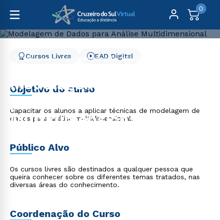
0
Cursos Livres
EAD Digital
Cursos Livres
Engenharia e Tecnologia
Modelagem de Dados para Análise Multidimensional
Modelagem de Dados
Objetivo do curso
para Análise
Capacitar os alunos a aplicar técnicas de modelagem de
Multidimensional
dados para análise multidimensional.
Público Alvo
Os cursos livres são destinados a qualquer pessoa que
queira conhecer sobre os diferentes temas tratados, nas
diversas áreas do conhecimento.
Coordenação do Curso