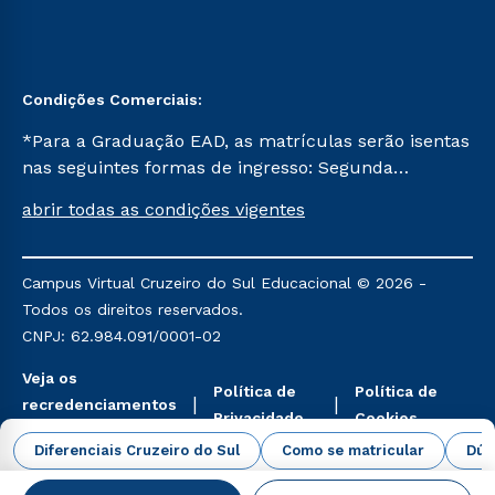
Condições Comerciais:
*Para a Graduação EAD, as matrículas serão isentas
nas seguintes formas de ingresso: Segunda
Graduação, Segunda Graduação 2.0 e Transferência.
abrir todas as condições vigentes
Já para as demais, a taxa de matrícula será de R$
49. *Para a Pós-graduação EAD, as ofertas
mencionadas são referentes aos cursos: Ensino
Campus Virtual Cruzeiro do Sul Educacional © 2026 -
Religioso, Geografia para a Docência e Metodologia
Todos os direitos reservados.
do Ensino de História: Questões Atuais.
CNPJ: 62.984.091/0001-02
Veja os
Política de
Política de
recredenciamentos
Privacidade
Cookies
aqui
Diferenciais Cruzeiro do Sul
Como se matricular
Dúv