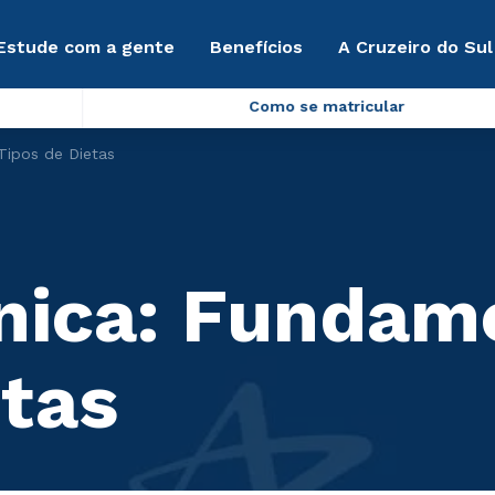
Estude com a gente
Benefícios
A Cruzeiro do Sul
Como se matricular
Tipos de Dietas
ínica: Fundam
etas