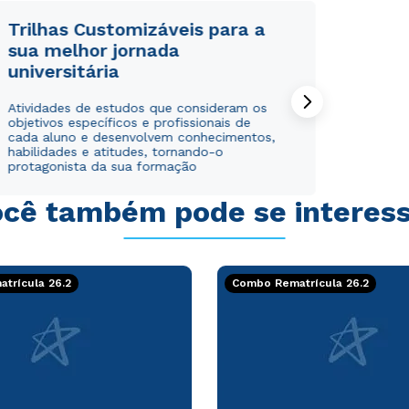
Trilhas Customizáveis para a
sua melhor jornada
universitária
Rápido e fácil
Rápido e fácil
Atividades de estudos que consideram os
WhatsApp
WhatsApp
objetivos específicos e profissionais de
cada aluno e desenvolvem conhecimentos,
ou
ou
habilidades e atitudes, tornando-o
protagonista da sua formação
cê também pode se interes
trícula 26.2
Combo Rematrícula 26.2
Estou de acordo com a
Estou de acordo com a
Política de Privacidade.
Política de Privacidade.
e
e
autorizo que meus dados sejam utilizados para o
autorizo que meus dados sejam utilizados para o
envio de conteúdos da Cruzeiro do Sul.
envio de conteúdos da Cruzeiro do Sul.