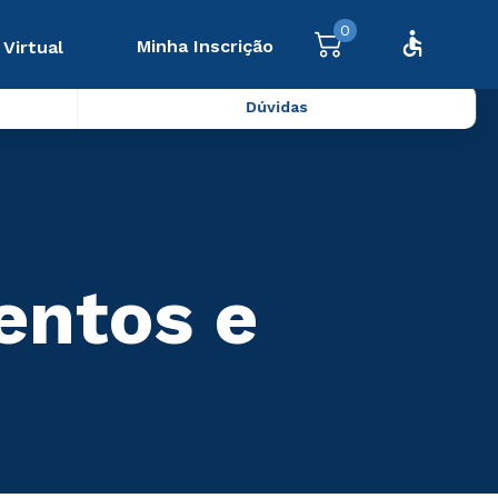
0
Minha Inscrição
 Virtual
Dúvidas
entos e