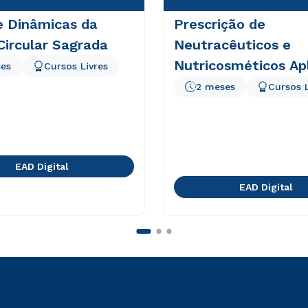
e Dinâmicas da
Prescrição de
Circular Sagrada
Neutracêuticos e
Nutricosméticos Ap
es
Cursos Livres
à Estética
2 meses
Cursos L
EAD Digital
EAD Digital