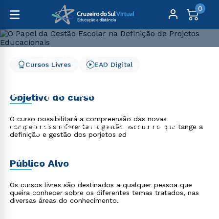
0
Cursos Livres
Educação
Cursos Livres
EAD Digital
O Papel da Gestão Escolar na Definição de Projetos
Educacionais
O Papel da Gestão
Objetivo do curso
Escolar na Definição de
O curso possibilitará a compreensão das novas
Projetos Educacionais
competências referentes à gestão escolar no que tange a
definição e gestão dos porjetos ed
Público Alvo
Os cursos livres são destinados a qualquer pessoa que
queira conhecer sobre os diferentes temas tratados, nas
diversas áreas do conhecimento.