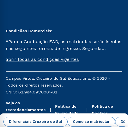
Condições Comerciais:
*Para a Graduação EAD, as matrículas serão isentas
nas seguintes formas de ingresso: Segunda
Graduação, Segunda Graduação 2.0 e Transferência.
abrir todas as condições vigentes
Já para as demais, a taxa de matrícula será de R$
49. *Para a Pós-graduação EAD, as ofertas
mencionadas são referentes aos cursos: Ensino
Campus Virtual Cruzeiro do Sul Educacional © 2026 -
Religioso, Geografia para a Docência e Metodologia
Todos os direitos reservados.
do Ensino de História: Questões Atuais.
CNPJ: 62.984.091/0001-02
Veja os
Política de
Política de
recredenciamentos
Privacidade
Cookies
aqui
Diferenciais Cruzeiro do Sul
Como se matricular
Dúv