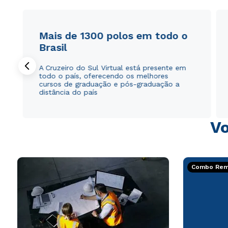
Mais de 1300 polos em todo o
Brasil
A Cruzeiro do Sul Virtual está presente em
todo o país, oferecendo os melhores
cursos de graduação e pós-graduação a
distância do país
Vo
Combo Rema