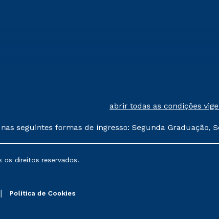
abrir todas as condições vig
 nas seguintes formas de ingresso: Segunda Graduação, S
comerciais oferecidos serão
 os direitos reservados.
nais poderão sofrer alterações nos períodos de rematríc
Política de Cookies