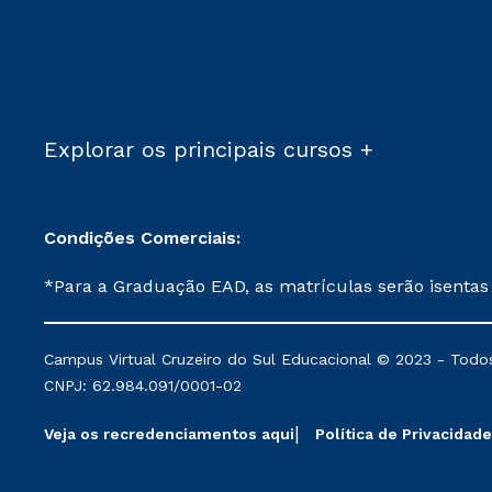
Explorar os principais cursos +
Condições Comerciais:
*Para a Graduação EAD, as matrículas serão isentas
demais, a taxa de matrícula será de R$ 49. *Para a Pós-graduação EAD, as ofertas mencionadas são referentes aos cursos: Ensino Religioso, Geografia para a
Docência e Metodologia do Ensino de História: Questões Atuais. **Semipresencial é um formato do Ensino a Distância. **Descontos 
Campus Virtual Cruzeiro do Sul Educacional © 2023 - Todos
mantidos conforme negociação. Descontos institucio
CNPJ: 62.984.091/0001-02
serviços.
Veja os recredenciamentos aqui
Política de Privacidade