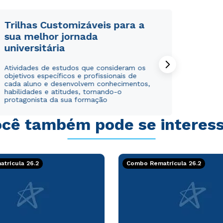
Trilhas Customizáveis para a
sua melhor jornada
universitária
Rápido e fácil
Rápido e fácil
Atividades de estudos que consideram os
WhatsApp
WhatsApp
objetivos específicos e profissionais de
ou
ou
cada aluno e desenvolvem conhecimentos,
habilidades e atitudes, tornando-o
protagonista da sua formação
cê também pode se interes
Estou de acordo com a
Estou de acordo com a
Política de Privacidade.
Política de Privacidade.
e
e
trícula 26.2
Combo Rematrícula 26.2
autorizo que meus dados sejam utilizados para o
autorizo que meus dados sejam utilizados para o
envio de conteúdos da Cruzeiro do Sul.
envio de conteúdos da Cruzeiro do Sul.