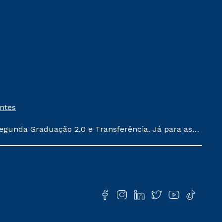
entes
egunda Graduação 2.0 e Transferência. Já para as
ula conforme exposto no contrato de prestação de