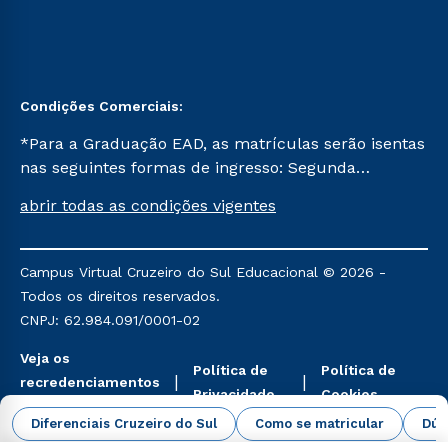
Condições Comerciais:
*Para a Graduação EAD, as matrículas serão isentas
nas seguintes formas de ingresso: Segunda
Graduação, Segunda Graduação 2.0 e Transferência.
abrir todas as condições vigentes
Já para as demais, a taxa de matrícula será de R$
49. *Para a Pós-graduação EAD, as ofertas
mencionadas são referentes aos cursos: Ensino
Campus Virtual Cruzeiro do Sul Educacional © 2026 -
Religioso, Geografia para a Docência e Metodologia
Todos os direitos reservados.
do Ensino de História: Questões Atuais.
CNPJ: 62.984.091/0001-02
Veja os
Política de
Política de
recredenciamentos
Privacidade
Cookies
aqui
Diferenciais Cruzeiro do Sul
Como se matricular
Dúv