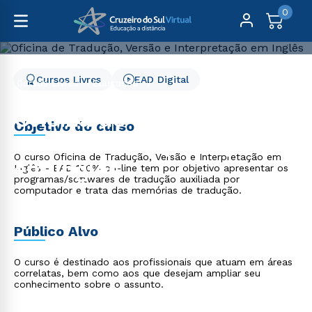
0
Cursos Livres
EAD Digital
Cursos Livres
Educação
Oficina de Tradução, Versão e Interpretação em Inglês
Oficina de Tradução,
Objetivo do curso
Versão e Interpretação
O curso Oficina de Tradução, Versão e Interpretação em
em Inglês
Inglês - EAD 100% on-line tem por objetivo apresentar os
programas/softwares de tradução auxiliada por
computador e trata das memórias de tradução.
Público Alvo
O curso é destinado aos profissionais que atuam em áreas
correlatas, bem como aos que desejam ampliar seu
conhecimento sobre o assunto.