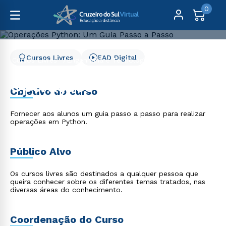
0
Cursos Livres
EAD Digital
Cursos Livres
Engenharia e Tecnologia
Operações Python: Um Guia Passo a Passo
Operações Python: Um
Objetivo do curso
Guia Passo a Passo
Fornecer aos alunos um guia passo a passo para realizar
operações em Python.
Público Alvo
Os cursos livres são destinados a qualquer pessoa que
queira conhecer sobre os diferentes temas tratados, nas
diversas áreas do conhecimento.
Coordenação do Curso