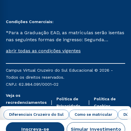
Condições Comerciais:
*Para a Graduação EAD, as matrículas serão isentas
nas seguintes formas de ingresso: Segunda
Graduação, Segunda Graduação 2.0 e Transferência.
abrir todas as condições vigentes
Já para as demais, a taxa de matrícula será de R$
49. *Para a Pós-graduação EAD, as ofertas
mencionadas são referentes aos cursos: Ensino
Campus Virtual Cruzeiro do Sul Educacional © 2026 -
Religioso, Geografia para a Docência e Metodologia
Todos os direitos reservados.
do Ensino de História: Questões Atuais.
CNPJ: 62.984.091/0001-02
Veja os
Política de
Política de
recredenciamentos
Privacidade
Cookies
aqui
Diferenciais Cruzeiro do Sul
Como se matricular
Dúv
Inscreva-se
Simular Investimento