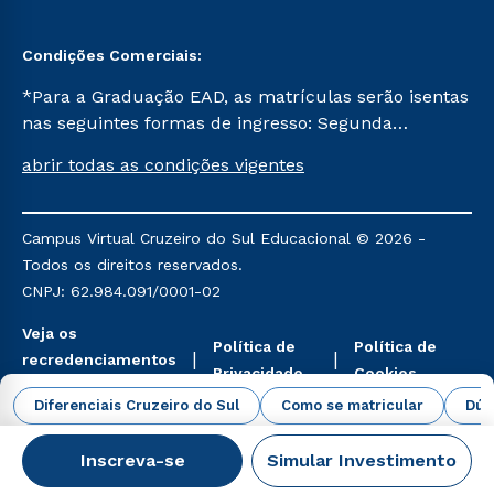
Condições Comerciais:
*Para a Graduação EAD, as matrículas serão isentas
nas seguintes formas de ingresso: Segunda
Graduação, Segunda Graduação 2.0 e Transferência.
abrir todas as condições vigentes
Já para as demais, a taxa de matrícula será de R$
49. *Para a Pós-graduação EAD, as ofertas
mencionadas são referentes aos cursos: Ensino
Campus Virtual Cruzeiro do Sul Educacional © 2026 -
Religioso, Geografia para a Docência e Metodologia
Todos os direitos reservados.
do Ensino de História: Questões Atuais.
CNPJ: 62.984.091/0001-02
Veja os
Política de
Política de
recredenciamentos
Privacidade
Cookies
aqui
Diferenciais Cruzeiro do Sul
Como se matricular
Dúv
Inscreva-se
Simular Investimento