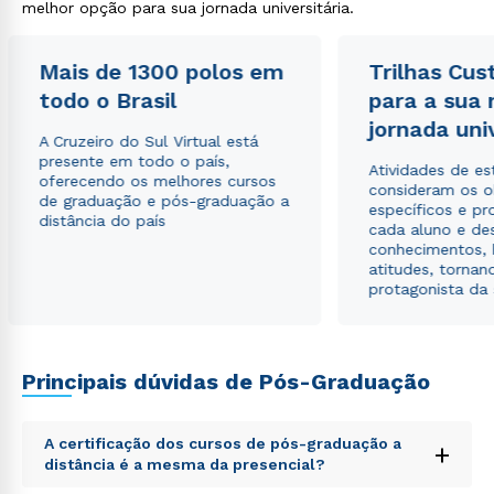
melhor opção para sua jornada universitária.
Mais de 1300 polos em
Trilhas Cus
todo o Brasil
para a sua
jornada uni
A Cruzeiro do Sul Virtual está
presente em todo o país,
Atividades de e
oferecendo os melhores cursos
consideram os o
de graduação e pós-graduação a
específicos e pro
distância do país
cada aluno e de
conhecimentos, 
atitudes, tornan
protagonista da
Principais dúvidas de Pós-Graduação
Rápido e fácil
WhatsApp
ou
A certificação dos cursos de pós-graduação a
+
distância é a mesma da presencial?