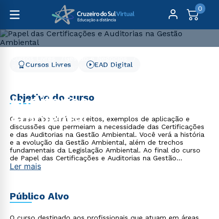
0
Cursos Livres
Gestão e Negócios
Cursos Livres
EAD Digital
Papel das Certificações e Auditorias na Gestão Ambiental
Papel das Certificações e
Objetivo do curso
Auditorias na Gestão
Ambiental
O curso abordará conceitos, exemplos de aplicação e
discussões que permeiam a necessidade das Certificações
e das Auditorias na Gestão Ambiental. Você verá a história
e a evolução da Gestão Ambiental, além de trechos
fundamentais da Legislação Ambiental. Ao final do curso
de Papel das Certificações e Auditorias na Gestão
Ler mais
Ambiental - EAD 100% on-line, você conseguirá aplicar os
conhecimentos adquiridos, tanto teóricos quanto jurídicos,
em situações cotidianas acerca da Gestão Ambiental.
Público Alvo
O curso destinado aos profissionais que atuam em áreas