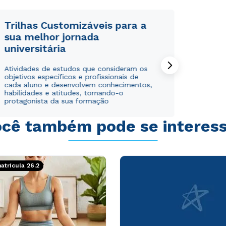
Trilhas Customizáveis para a
sua melhor jornada
universitária
Rápido e fácil
Rápido e fácil
Atividades de estudos que consideram os
WhatsApp
WhatsApp
objetivos específicos e profissionais de
ou
ou
cada aluno e desenvolvem conhecimentos,
habilidades e atitudes, tornando-o
protagonista da sua formação
cê também pode se interes
Estou de acordo com a
Estou de acordo com a
Política de Privacidade.
Política de Privacidade.
e
e
trícula 26.2
autorizo que meus dados sejam utilizados para o
autorizo que meus dados sejam utilizados para o
envio de conteúdos da Cruzeiro do Sul.
envio de conteúdos da Cruzeiro do Sul.