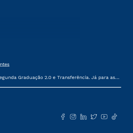
entes
egunda Graduação 2.0 e Transferência. Já para as
ula conforme exposto no contrato de prestação de