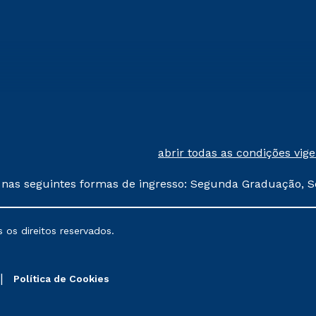
abrir todas as condições vig
 nas seguintes formas de ingresso: Segunda Graduação, S
comerciais oferecidos serão
 os direitos reservados.
nais poderão sofrer alterações nos períodos de rematríc
Política de Cookies