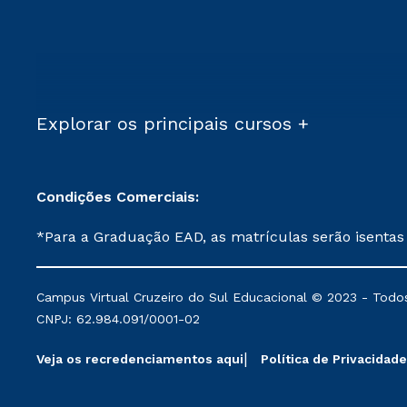
Explorar os principais cursos +
Condições Comerciais:
*Para a Graduação EAD, as matrículas serão isentas
demais, a taxa de matrícula será de R$ 49. *Para a Pós-graduação EAD, as ofertas mencionadas são referentes aos cursos: Ensino Religioso, Geografia para a
Docência e Metodologia do Ensino de História: Questões Atuais. **Semipresencial é um formato do Ensino a Distância. **Descontos 
Campus Virtual Cruzeiro do Sul Educacional © 2023 - Todos
mantidos conforme negociação. Descontos institucio
CNPJ: 62.984.091/0001-02
serviços.
Veja os recredenciamentos aqui
Política de Privacidade