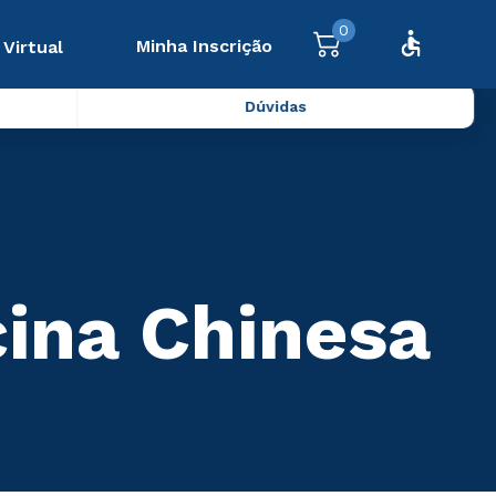
0
Minha Inscrição
 Virtual
Dúvidas
cina Chinesa