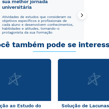
sua melhor jornada
universitária
Estou de acordo com a
Estou de acordo com a
Política de Privacidade.
Política de Privacidade.
e
e
Atividades de estudos que consideram os
autorizo que meus dados sejam utilizados para o
autorizo que meus dados sejam utilizados para o
objetivos específicos e profissionais de
cada aluno e desenvolvem conhecimentos,
envio de conteúdos da Cruzeiro do Sul.
envio de conteúdos da Cruzeiro do Sul.
habilidades e atitudes, tornando-o
protagonista da sua formação
cê também pode se interes
ução ao Estudo do
Solução de Lacunas