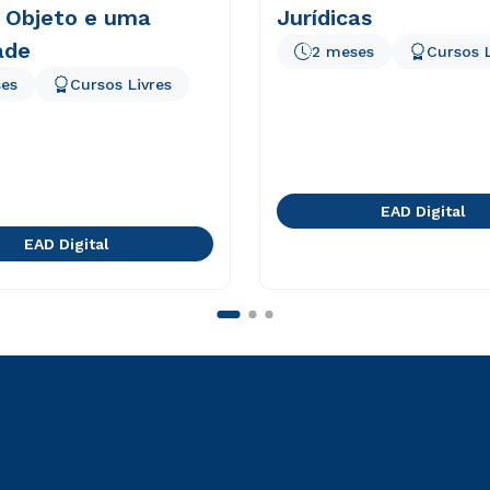
: Objeto e uma
Jurídicas
ade
2 meses
Cursos L
es
Cursos Livres
EAD Digital
EAD Digital