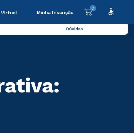
0
Minha Inscrição
 Virtual
Dúvidas
rativa: