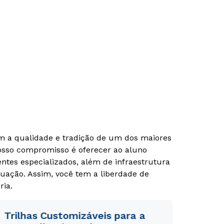
om a qualidade e tradição de um dos maiores
Nosso compromisso é oferecer ao aluno
Rápido e fácil
Rápido e fácil
tes especializados, além de infraestrutura
WhatsApp
WhatsApp
uação. Assim, você tem a liberdade de
ou
ou
ria.
Trilhas Customizáveis para a