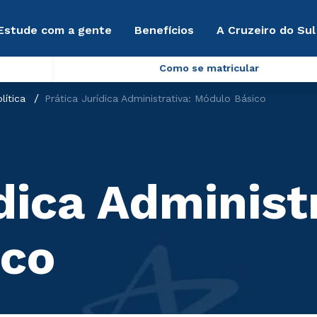
Estude com a gente
Benefícios
A Cruzeiro do Sul
Como se matricular
lítica
Prática Jurídica Administrativa: Módulo Básico
dica Administ
ico