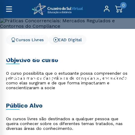
0
Cursos Livres
Gestão e Negócios
Cursos Livres
EAD Digital
Práticas Concorrenciais: Mercados Regulados e Contornos
do Compliance
Práticas Concorrenciais:
Objetivo do curso
Mercados Regulados e
O curso possibilita que o estudante possa compreender os
Contornos do Compliance
principais marcos das práticas de compliance, entendendo
como elas surgiram e de que forma impactaram e
conscientizaram a socie
Público Alvo
Os cursos livres são destinados a qualquer pessoa que
queira conhecer sobre os diferentes temas tratados, nas
diversas áreas do conhecimento.