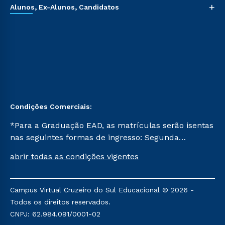
+
Alunos, Ex-Alunos, Candidatos
Condições Comerciais:
*Para a Graduação EAD, as matrículas serão isentas
nas seguintes formas de ingresso: Segunda
Graduação, Segunda Graduação 2.0 e Transferência.
abrir todas as condições vigentes
Já para as demais, a taxa de matrícula será de R$
49. *Para a Pós-graduação EAD, as ofertas
mencionadas são referentes aos cursos: Ensino
Campus Virtual Cruzeiro do Sul Educacional © 2026 -
Religioso, Geografia para a Docência e Metodologia
Todos os direitos reservados.
do Ensino de História: Questões Atuais.
CNPJ: 62.984.091/0001-02