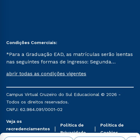
Condições Comerciais:
*Para a Graduação EAD, as matrículas serão isentas
nas seguintes formas de ingresso: Segunda
Graduação, Segunda Graduação 2.0 e Transferência.
abrir todas as condições vigentes
Já para as demais, a taxa de matrícula será de R$
49. *Para a Pós-graduação EAD, as ofertas
mencionadas são referentes aos cursos: Ensino
Campus Virtual Cruzeiro do Sul Educacional © 2026 -
Religioso, Geografia para a Docência e Metodologia
Todos os direitos reservados.
do Ensino de História: Questões Atuais.
CNPJ: 62.984.091/0001-02
Veja os
Política de
Política de
recredenciamentos
Privacidade
Cookies
aqui