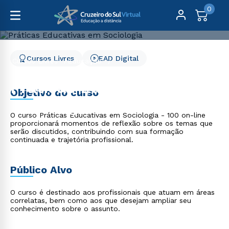
0
Cursos Livres
EAD Digital
Cursos Livres
Educação
Práticas Educativas em Sociologia
Práticas Educativas em
Objetivo do curso
Sociologia
O curso Práticas Educativas em Sociologia - 100 on-line
proporcionará momentos de reflexão sobre os temas que
serão discutidos, contribuindo com sua formação
continuada e trajetória profissional.
Público Alvo
O curso é destinado aos profissionais que atuam em áreas
correlatas, bem como aos que desejam ampliar seu
conhecimento sobre o assunto.