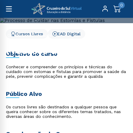
0
Cursos Livres
EAD Digital
Cursos Livres
Saúde
Processo de Cuidar nas Estomias e Fistulas
Processo de Cuidar nas
Objetivo do curso
Estomias e Fistulas
Conhecer e compreender os princípios e técnicas do
cuidado com estomas e fístulas para promover a saúde da
pele, prevenir complicações e garantir a qualida
Público Alvo
Os cursos livres são destinados a qualquer pessoa que
queira conhecer sobre os diferentes temas tratados, nas
diversas áreas do conhecimento.