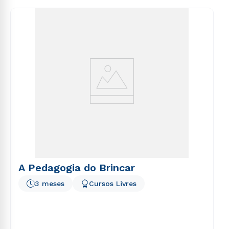
consequuntur magni dolores eos qui ratione
voluptatem sequi nesciunt.
A Pedagogia do Brincar
3 meses
Cursos Livres