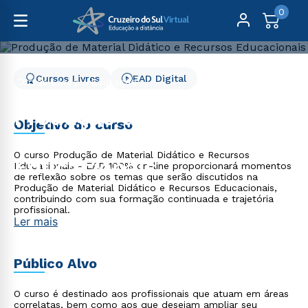
0
Cursos Livres
EAD Digital
Cursos Livres
Educação
Produção de Material Didático e Recursos Educacionais
Produção de Material
Objetivo do curso
Didático e Recursos
O curso Produção de Material Didático e Recursos
Educacionais
Educacionais - EAD 100% on-line proporcionará momentos
de reflexão sobre os temas que serão discutidos na
Produção de Material Didático e Recursos Educacionais,
contribuindo com sua formação continuada e trajetória
profissional.
Ler mais
Público Alvo
O curso é destinado aos profissionais que atuam em áreas
correlatas, bem como aos que desejam ampliar seu