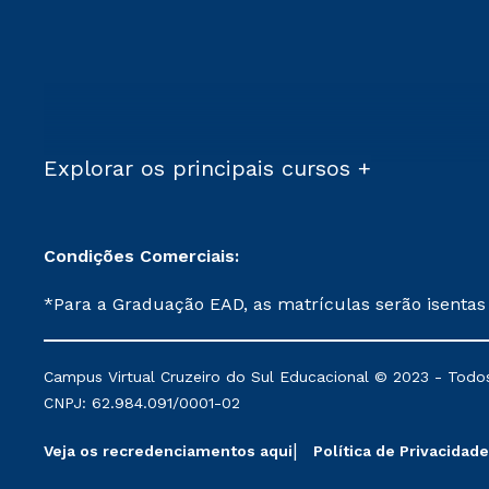
Explorar os principais cursos +
Condições Comerciais:
*Para a Graduação EAD, as matrículas serão isentas
demais, a taxa de matrícula será de R$ 49. *Para a Pós-graduação EAD, as ofertas mencionadas são referentes aos cursos: Ensino Religioso, Geografia para a
Docência e Metodologia do Ensino de História: Questões Atuais. **Semipresencial é um formato do Ensino a Distância. **Descontos 
Campus Virtual Cruzeiro do Sul Educacional © 2023 - Todos
mantidos conforme negociação. Descontos institucio
CNPJ: 62.984.091/0001-02
serviços.
Veja os recredenciamentos aqui
Política de Privacidade