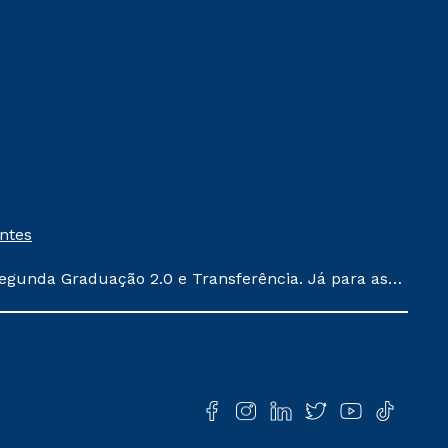
entes
egunda Graduação 2.0 e Transferência. Já para as
ula conforme exposto no contrato de prestação de