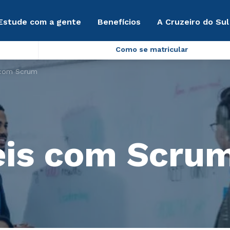
Estude com a gente
Benefícios
A Cruzeiro do Sul
Como se matricular
 com Scrum
eis com Scru