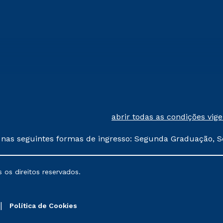
abrir todas as condições vig
 nas seguintes formas de ingresso: Segunda Graduação, S
comerciais oferecidos serão
 os direitos reservados.
nais poderão sofrer alterações nos períodos de rematríc
Política de Cookies