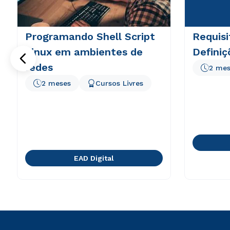
Programando Shell Script
Requisi
Linux em ambientes de
Definiç
redes
2 mes
2 meses
Cursos Livres
EAD Digital