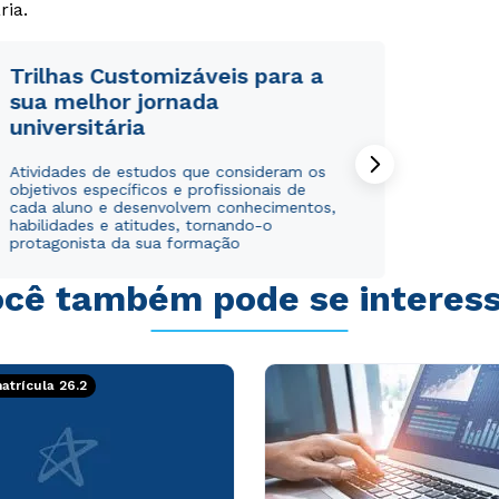
ria.
Trilhas Customizáveis para a
sua melhor jornada
universitária
Rápido e fácil
Rápido e fácil
WhatsApp
WhatsApp
Atividades de estudos que consideram os
objetivos específicos e profissionais de
ou
ou
cada aluno e desenvolvem conhecimentos,
habilidades e atitudes, tornando-o
protagonista da sua formação
cê também pode se interes
Estou de acordo com a
Estou de acordo com a
Política de Privacidade.
Política de Privacidade.
e
e
trícula 26.2
autorizo que meus dados sejam utilizados para o
autorizo que meus dados sejam utilizados para o
envio de conteúdos da Cruzeiro do Sul.
envio de conteúdos da Cruzeiro do Sul.